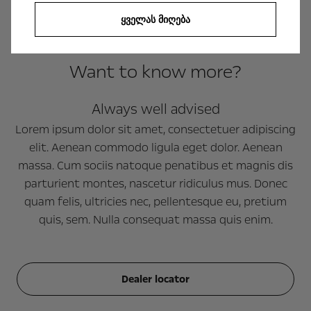
ᲧᲕᲔᲚᲐᲡ ᲛᲘᲦᲔᲑᲐ
Want to know more?
Always well advised
Lorem ipsum dolor sit amet, consectetuer adipiscing
elit. Aenean commodo ligula eget dolor. Aenean
massa. Cum sociis natoque penatibus et magnis dis
parturient montes, nascetur ridiculus mus. Donec
quam felis, ultricies nec, pellentesque eu, pretium
quis, sem. Nulla consequat massa quis enim.
Dealer locator