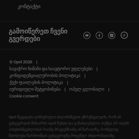
კონტაქტი
გამოიწერეთ ჩვენი
გვერდები
© Opel 2026
სავაჭრო ნიშანი და საავტორო უფლებები
კონფიდენციალურობის პოლიტიკა
ქუქი ფაილების პოლიტიკა
იურიდიული შეტყობინება
ოპელ გლობალი
Cookie consent
Opel შეეცდება გონივრული ძალისხმევით უზრუნველყოს, რომ ამ
ვებგვერდის შინაარსი იყოს ზუსტი და განახლებული, თუმცა არ იღებს
პასუხისმგებლობას რაიმე პრეტენზიაზე ან ზარალზე, რომელიც
შეიძლება წარმოიშვას ვებგვერდზე მოცემულ ინფორმაციაზე