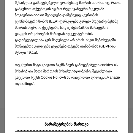
შესაძლოა გამოყენებული იყოს მესამე მხარის cookies-იც, რათა
გაჩვენოთ თქვენთვის უფრო რელევანტური რეკლამა.
* Energy consumption Mokka-e xx,x - xx,x kWh/100
ზოგიერთი cookie შეიძლება დამუშავდეს ევროპის
km; CO2 emission 0 g/km; range (combined) xxx km
ეკონომიკური ზონის (EEA) ფარგლებს გარეთ მდებარე მესამე
to xxx km (depending on equipped options)
მხარის მიერ, იმ ქვეყნებში, სადაც შესაბამისი მონაცემთა
დაცვის ორგანოების მხრიდან ადეკვატურობის
გადაწყვეტილება ჯერ მიღებული არ არის. ასეთ შემთხვევაში
მონაცემთა გადაცემა ეფუძნება თქვენს თანხმობას (GDPR-ის
მუხლი 49.1a).
თუ გსურთ მეტი გაიგოთ ჩვენს მიერ გამოყენებული cookies-ის
Show details
შესახებ და მათი მართვის შესაძლებლობებზე, შეგიძლიათ
გაეცნოთ ჩვენს Cookie Policy-ს ან დააჭიროთ ღილაკს „Manage
my settings“.
Configure now
ᲞᲐᲠᲐᲛᲔᲢᲠᲔᲑᲘᲡ ᲛᲐᲠᲗᲕᲐ