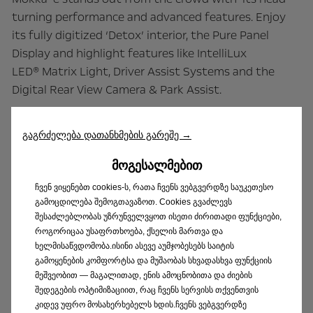
turning performance and advanced features. Enjoy
its fully digitized ‘Detox’ interior, the Pure Panel
Display and highlight features like IntelliLux
LED® Matrix Light, Driver Assist Systems and the
Digital Rear View Camera & Park Assist.
გაგრძელება დათანხმების გარეშე →
Exterior Dimensions: Overall length 4,151 mm, height
ᲛᲝᲒᲔᲡᲐᲚᲛᲔᲑᲘᲗ
unladen 1,534 mm, width 1,987 mm
ჩვენ ვიყენებთ cookies-ს, რათა ჩვენს ვებგვერდზე საუკეთესო
გამოცდილება შემოგთავაზოთ. Cookies გვაძლევს
Luggage-/loadspace volume: 310-1,060 l
შესაძლებლობას უზრუნველვყოთ ისეთი ძირითადი ფუნქციები,
როგორიცაა უსაფრთხოება, ქსელის მართვა და
ხელმისაწვდომობა.ისინი ასევე აუმჯობესებს საიტის
გამოყენების კომფორტსა და მუშაობას სხვადასხვა ფუნქციის
Driving experience: 150 km/h top speed, 342 km
მეშვეობით — მაგალითად, ენის ამოცნობითა და ძიების
(WLTP)* range without recharging
შედეგების ოპტიმიზაციით, რაც ჩვენს სერვისს თქვენთვის
კიდევ უფრო მოსახერხებელს ხდის.ჩვენს ვებგვერდზე