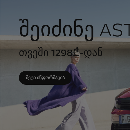
შეიძინე AS
თვეში 1298
₾-დან
მეტი ინფორმაცია