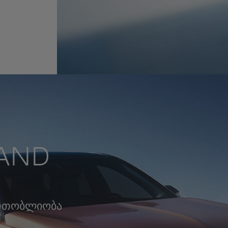
AND
რთობლიობა