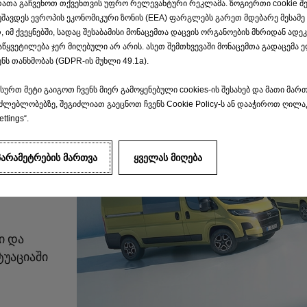
 რათა გაჩვენოთ თქვენთვის უფრო რელევანტური რეკლამა. ზოგიერთი cookie შ
უშავდეს ევროპის ეკონომიკური ზონის (EEA) ფარგლებს გარეთ მდებარე მესამე
, იმ ქვეყნებში, სადაც შესაბამისი მონაცემთა დაცვის ორგანოების მხრიდან ად
წყვეტილება ჯერ მიღებული არ არის. ასეთ შემთხვევაში მონაცემთა გადაცემა ე
ნს თანხმობას (GDPR-ის მუხლი 49.1a).
სურთ მეტი გაიგოთ ჩვენს მიერ გამოყენებული cookies-ის შესახებ და მათი მარ
ძლებლობებზე, შეგიძლიათ გაეცნოთ ჩვენს Cookie Policy-ს ან დააჭიროთ ღილა
ettings“.
ი ხარ,
ნესს
ᲞᲐᲠᲐᲛᲔᲢᲠᲔᲑᲘᲡ ᲛᲐᲠᲗᲕᲐ
ᲧᲕᲔᲚᲐᲡ ᲛᲘᲦᲔᲑᲐ
ი და
ტუაციაში