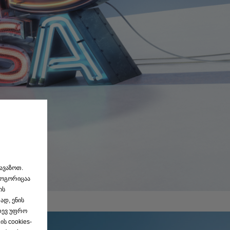
თავაზოთ.
როგორიცაა
ის
ად, ენის
იდევ უფრო
ს cookies-