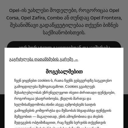
Opel-ის უახლესი მოდელები, როგორიცაა Opel
Corsa, Opel Zafira, Combo ან თუნდაც Opel Frontera,
შესანიშნავი გადაწყვეტილებაა თქვენი ბიზნეს
საქმიანობისთვის.
კორპორატიულ გაყიდვებთან დაკავშირება
გაგრძელება დათანხმების გარეშე →
ჩვენი ბიზნეს მოდელები
ᲛᲝᲒᲔᲡᲐᲚᲛᲔᲑᲘᲗ
ჩვენ ვიყენებთ cookies-ს, რათა ჩვენს ვებგვერდზე საუკეთესო
გამოცდილება შემოგთავაზოთ. Cookies გვაძლევს
შესაძლებლობას უზრუნველვყოთ ისეთი ძირითადი ფუნქციები,
როგორიცაა უსაფრთხოება, ქსელის მართვა და
ხელმისაწვდომობა.ისინი ასევე აუმჯობესებს საიტის
გამოყენების კომფორტსა და მუშაობას სხვადასხვა ფუნქციის
დილერის
დაჯავშნეთ ტესტ
გამოიწერეთ
მეშვეობით — მაგალითად, ენის ამოცნობითა და ძიების
ლოკაცია
დრაივი
სიახლეები
შედეგების ოპტიმიზაციით, რაც ჩვენს სერვისს თქვენთვის