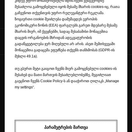
კიდევ უფრო მოსახერხებელს ხდის.ჩვენს ვებგვერდზე
შესაძლოა გამოყენებული იყოს მესამე მხარის cookies-იც, რათა
გაჩვენოთ თქვენთვის უფრო რელევანტური რეკლამა.
კონტაქტი
ზოგიერთი cookie შეიძლება დამუშავდეს ევროპის
ეკონომიკური ზონის (EEA) ფარგლებს გარეთ მდებარე მესამე
მხარის მიერ, იმ ქვეყნებში, სადაც შესაბამისი მონაცემთა
გამოიწერეთ ჩვენი
დაცვის ორგანოების მხრიდან ადეკვატურობის
გვერდები
გადაწყვეტილება ჯერ მიღებული არ არის. ასეთ შემთხვევაში
მონაცემთა გადაცემა ეფუძნება თქვენს თანხმობას (GDPR-ის
მუხლი 49.1a).
© Opel 2026
თუ გსურთ მეტი გაიგოთ ჩვენს მიერ გამოყენებული cookies-ის
სავაჭრო ნიშანი და საავტორო უფლებები
შესახებ და მათი მართვის შესაძლებლობებზე, შეგიძლიათ
კონფიდენციალურობის პოლიტიკა
გაეცნოთ ჩვენს Cookie Policy-ს ან დააჭიროთ ღილაკს „Manage
ქუქი ფაილების პოლიტიკა
my settings“.
იურიდიული შეტყობინება
ოპელ გლობალი
Cookie consent
Opel შეეცდება გონივრული ძალისხმევით უზრუნველყოს, რომ ამ
ვებგვერდის შინაარსი იყოს ზუსტი და განახლებული, თუმცა არ იღებს
ᲞᲐᲠᲐᲛᲔᲢᲠᲔᲑᲘᲡ ᲛᲐᲠᲗᲕᲐ
პასუხისმგებლობას რაიმე პრეტენზიაზე ან ზარალზე, რომელიც