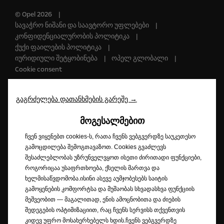
© Opel 2026
სავაჭრო ნიშანი და საავტორო უფლებები
კონფიდენციალურობის პოლიტიკა
ქუქი ფაილების პოლიტიკა
იურიდიული შეტყობინება
ოპელ გლობალი
Cookie consent
გაგრძელება დათანხმების გარეშე →
Opel შეეცდება გონივრული ძალისხმევით უზრუნველყოს, რომ ამ
ვებგვერდის შინაარსი იყოს ზუსტი და განახლებული, თუმცა არ იღებს
ᲛᲝᲒᲔᲡᲐᲚᲛᲔᲑᲘᲗ
პასუხისმგებლობას რაიმე პრეტენზიაზე ან ზარალზე, რომელიც
შეიძლება წარმოიშვას ვებგვერდზე მოცემულ ინფორმაციაზე
ჩვენ ვიყენებთ cookies-ს, რათა ჩვენს ვებგვერდზე საუკეთესო
დაყრდნობით. ვებგვერდზე წარმოდგენილი ზოგიერთი ინფორმაცია
გამოცდილება შემოგთავაზოთ. Cookies გვაძლევს
შესაძლოა აღარ იყოს ზუსტი იმ ცვლილებების გამო, რომლებიც
შესაძლებლობას უზრუნველვყოთ ისეთი ძირითადი ფუნქციები,
პროდუქტებში განხორციელდა მისი გამოქვეყნების შემდეგ.
როგორიცაა უსაფრთხოება, ქსელის მართვა და
აღწერილი ან ნაჩვენები აღჭურვილობა შეიძლება ხელმისაწვდომი
ხელმისაწვდომობა.ისინი ასევე აუმჯობესებს საიტის
იყოს მხოლოდ გარკვეულ ქვეყნებში ან დამატებითი საფასურით. Opel
გამოყენების კომფორტსა და მუშაობას სხვადასხვა ფუნქციის
იტოვებს უფლებას ნებისმიერ დროს შეცვალოს პროდუქტის
მეშვეობით — მაგალითად, ენის ამოცნობითა და ძიების
სპეციფიკაციები. თქვენს ქვეყანაში მოქმედი ზუსტი სპეციფიკაციების
შედეგების ოპტიმიზაციით, რაც ჩვენს სერვისს თქვენთვის
მისაღებად მიმართეთ Opel-ის დილერს.
კიდევ უფრო მოსახერხებელს ხდის.ჩვენს ვებგვერდზე
ფუნქციების აღწერები და ილუსტრაციები შეიძლება ეხებოდეს