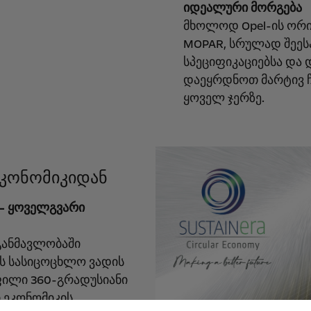
იდეალური მორგება
მხოლოდ Opel-ის ორ
MOPAR, სრულად შეე
სპეციფიკაციებსა და დ
დაეყრდნოთ მარტივ ჩ
ყოველ ჯერზე.
ეკონომიკიდან
 — ყოველგვარი
განმავლობაში
ის სასიცოცხლო ვადის
ფილი 360-გრადუსიანი
 ეკონომიკის