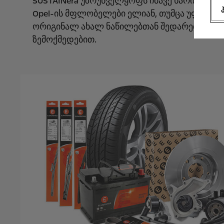
SUSTAINera უზრუნველყოფს იმავე ხარისხსა დ
Opel-ის მფლობელები ელიან, თუმცა უფრო 
ორიგინალ ახალ ნაწილებთან შედარებით და
ზემოქმედებით.