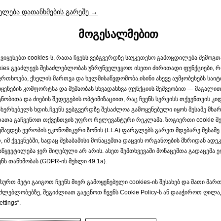
უფაქტურა), REPAIR
ელება დათანხმების გარეშე →
ECYCLE
ᲛᲝᲒᲔᲡᲐᲚᲛᲔᲑᲘᲗ
(რემანუფაქტურის,
 ვიყენებთ cookies-ს, რათა ჩვენს ვებგვერდზე საუკეთესო გამოცდილება შემოგ
kies გვაძლევს შესაძლებლობას უზრუნველვყოთ ისეთი ძირითადი ფუნქციები, 
რთხოება, ქსელის მართვა და ხელმისაწვდომობა.ისინი ასევე აუმჯობესებს საიტ
ა (რეციკლირების
ყენების კომფორტსა და მუშაობას სხვადასხვა ფუნქციის მეშვეობით — მაგალით
ნობითა და ძიების შედეგების ოპტიმიზაციით, რაც ჩვენს სერვისს თქვენთვის კ
ბას:
ხერხებელს ხდის.ჩვენს ვებგვერდზე შესაძლოა გამოყენებული იყოს მესამე მხარი
ული ბუნებრივი
 რათა გაჩვენოთ თქვენთვის უფრო რელევანტური რეკლამა. ზოგიერთი cookie შ
უშავდეს ევროპის ეკონომიკური ზონის (EEA) ფარგლებს გარეთ მდებარე მესამე
, იმ ქვეყნებში, სადაც შესაბამისი მონაცემთა დაცვის ორგანოების მხრიდან ად
წყვეტილება ჯერ მიღებული არ არის. ასეთ შემთხვევაში მონაცემთა გადაცემა ე
მცირებით
ნს თანხმობას (GDPR-ის მუხლი 49.1a).
ა სერვისებს,
ოვლას და
სურთ მეტი გაიგოთ ჩვენს მიერ გამოყენებული cookies-ის შესახებ და მათი მარ
ძლებლობებზე, შეგიძლიათ გაეცნოთ ჩვენს Cookie Policy-ს ან დააჭიროთ ღილა
ს ნედლეულის
ettings“.