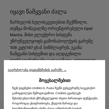
იყავი წამყვანი ძალა
წარსულის სულისკვეთებით შექმნილი,
თუმცა მომავალზე ორიენტირებული Opel
Manta. მისი ელექტრო სისტემა
უზრუნველყოფს გამონაბოლქვის გარეშე
108 კვტ/147 ცხ.ძ. სიმძლავრეს, უკანა
წამყვანი სისტემით და აღდგენილი
ოთხსაფეხურიანი გადაცემათა კოლოფით —
არჩევადი ავტომატური რეჟიმით.
გაგრძელება დათანხმების გარეშე →
ᲛᲝᲒᲔᲡᲐᲚᲛᲔᲑᲘᲗ
ჩვენ ვიყენებთ cookies-ს, რათა ჩვენს ვებგვერდზე საუკეთესო
გამოცდილება შემოგთავაზოთ. Cookies გვაძლევს
შესაძლებლობას უზრუნველვყოთ ისეთი ძირითადი ფუნქციები,
როგორიცაა უსაფრთხოება, ქსელის მართვა და
ხელმისაწვდომობა.ისინი ასევე აუმჯობესებს საიტის