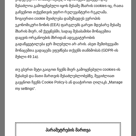
საგარანტიო პერიოდის
შესაძლოა გამოყენებული იყოს მესამე მხარის cookies-იც, რათა
განმავლობაში
გაჩვენოთ თქვენთვის უფრო რელევანტური რეკლამა.
ზოგიერთი cookie შეიძლება დამუშავდეს ევროპის
მიმწოდებელი იღებს
ეკონომიკური ზონის (EEA) ფარგლებს გარეთ მდებარე მესამე
ვალდებულებას
მხარის მიერ, იმ ქვეყნებში, სადაც შესაბამისი მონაცემთა
ავტომობილზე
დაცვის ორგანოების მხრიდან ადეკვატურობის
გამოვლენილი
გადაწყვეტილება ჯერ მიღებული არ არის. ასეთ შემთხვევაში
ნებისმიერი საწარმოო
მონაცემთა გადაცემა ეფუძნება თქვენს თანხმობას (GDPR-ის
მუხლი 49.1a).
დეფექტის აღმოფხვრა,
შეკეთება ან საქონლის
თუ გსურთ მეტი გაიგოთ ჩვენს მიერ გამოყენებული cookies-ის
ახლით შეცვლა
შესახებ და მათი მართვის შესაძლებლობებზე, შეგიძლიათ
განახორციელოს
გაეცნოთ ჩვენს Cookie Policy-ს ან დააჭიროთ ღილაკს „Manage
my settings“.
საკუთარი სახსრებით.
საგარანტიო
ხელშეკრულებით
გათვალისწინებული
პირობები ძალაშია
ᲞᲐᲠᲐᲛᲔᲢᲠᲔᲑᲘᲡ ᲛᲐᲠᲗᲕᲐ