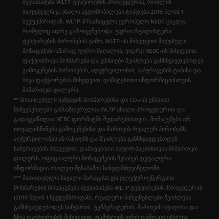
შეესაბამება WLTP ტესტირების პროცედურას, რომლის
საფუძველზეც ახალი ავტომობილები ტიპდება 2018 წლის 1
სექტემბრიდან. WLTP-მ ჩაანაცვლა ევროპული NEDC ციკლი,
რომელიც ადრე გამოიყენებოდა. უფრო რეალისტური
ტესტირების პირობების გამო, WLTP-ის მიხედვით მიღებული
მონაცემები ხშირად უფრო მაღალია, ვიდრე NEDC-ის მიხედვით.
ფაქტობრივი მოხმარება და ემისიები შეიძლება განსხვავდებოდეს
გამოყენების პირობების, აღჭურვილობის, საბურავების ტიპისა და
სხვა ფაქტორების მიხედვით. დამატებითი ინფორმაციისთვის
მიმართეთ დილერს.
** მითითებული საწვავის მოხმარებისა და CO₂-ის ემისიის
მაჩვენებლები განსაზღვრულია WLTP ახალი პროცედურით და
გადაყვანილია NEDC ფორმატში შედარებისთვის. მონაცემები არ
ითვალისწინებს გამოყენებისა და მართვის რეალურ პირობებს,
აღჭურვილობას ან ოპციებს და შეიძლება განსხვავდებოდეს
საბურავების მიხედვით. დამატებითი ინფორმაციისთვის მიმართეთ
დილერს. ოფიციალური მონაცემების შესახებ დეტალური
ინფორმაცია იხილეთ შესაბამის სახელმძღვანელოში.
*** მითითებული სავალი მარაგისა და ელექტროენერგიის
მოხმარების მონაცემები შეესაბამება WLTP ტესტირების პროცედურას
(2018 წლის 1 სექტემბრიდან). რეალური მაჩვენებლები შეიძლება
განსხვავდებოდეს სიჩქარის, ტემპერატურის, მართვის სტილისა და
სხვა ფაქტორების მიხედვით. დამუხტვის დრო დამოკიდებულია