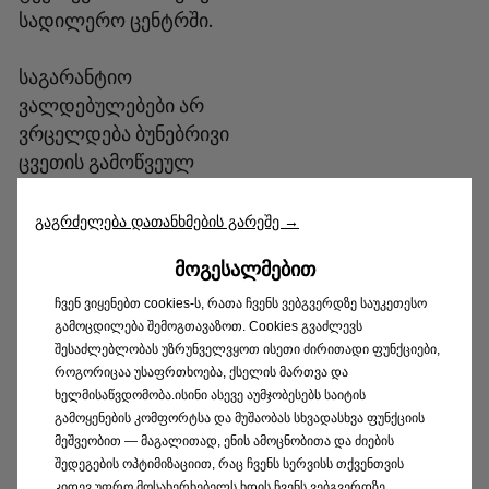
სადილერო ცენტრში.
საგარანტიო
ვალდებულებები არ
ვრცელდება ბუნებრივი
ცვეთის გამოწვეულ
დეფექტებზე. არასწორი
ექსპლუატაციით ან
გაგრძელება დათანხმების გარეშე →
სერვისით, აგრეთვე
ᲛᲝᲒᲔᲡᲐᲚᲛᲔᲑᲘᲗ
ავტომობილის
კონსტრუქციაში
ჩვენ ვიყენებთ cookies-ს, რათა ჩვენს ვებგვერდზე საუკეთესო
გამოცდილება შემოგთავაზოთ. Cookies გვაძლევს
დილერთან
შესაძლებლობას უზრუნველვყოთ ისეთი ძირითადი ფუნქციები,
შეუთანხმებელი
როგორიცაა უსაფრთხოება, ქსელის მართვა და
ცვილებების შეტანით
ხელმისაწვდომობა.ისინი ასევე აუმჯობესებს საიტის
გამოწვეულ
გამოყენების კომფორტსა და მუშაობას სხვადასხვა ფუნქციის
მეშვეობით — მაგალითად, ენის ამოცნობითა და ძიების
დაზიანებებზე.
შედეგების ოპტიმიზაციით, რაც ჩვენს სერვისს თქვენთვის
კიდევ უფრო მოსახერხებელს ხდის.ჩვენს ვებგვერდზე